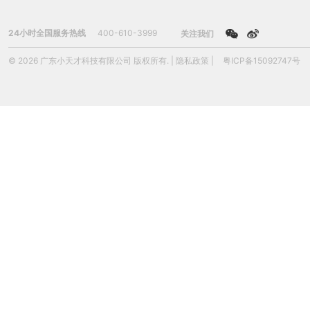
24小时全国服务热线
400-610-3999
关注我们
© 2026 广东小天才科技有限公司 版权所有. |
隐私政策
|
粤ICP备15092747号