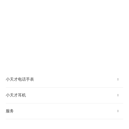
小天才电话手表
Z12
小天才耳机
Z9 Pro
Z9A
E5
服务
Z7 pro
E2S
网点查询