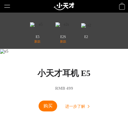
E5
E2S
E2
新款
新款
小天才耳机 E5
RMB 499
购买
进一步了解